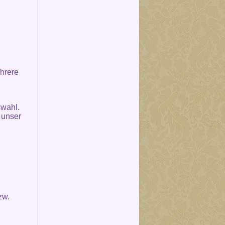
hrere
swahl.
 unser
zw.