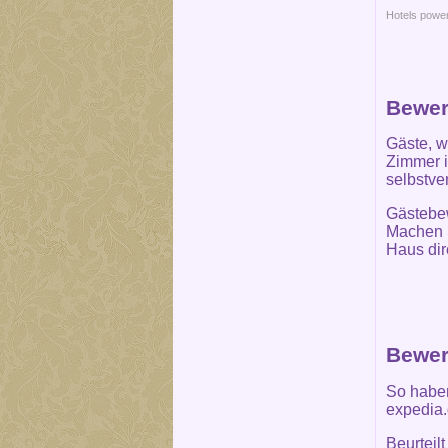
Hotels powe
Bewer
Gäste, w
Zimmer i
selbstve
Gästebew
Machen S
Haus dir
Bewer
So haben
expedia.
Beurteil