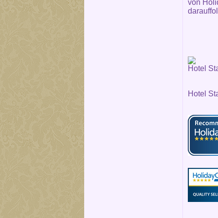
von Holi
darauffo
Hotel St
Hotel St