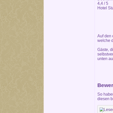
4,4
/ 5
Hotel St
Auf den 
welche d
Gäste, d
selbstve
unten au
Bewer
So haben
diesen b