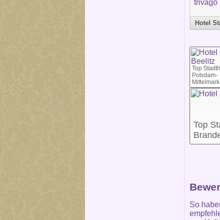
Hotel St
Top Stadth
Potsdam-
Mittelmark
Top St
Brand
Bewer
So habe
empfehle