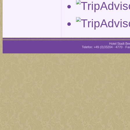
Hotel Stadt Bee
Telefon: +49 (0)33204 - 4770 · Fax