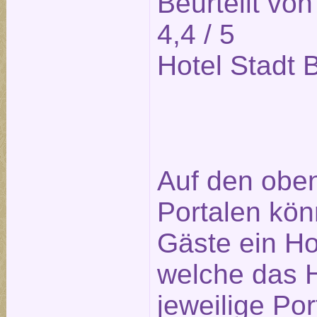
Beurteilt vo
4,4
/ 5
Hotel Stadt B
Auf den obe
Portalen kön
Gäste ein Ho
welche das H
jeweilige Po