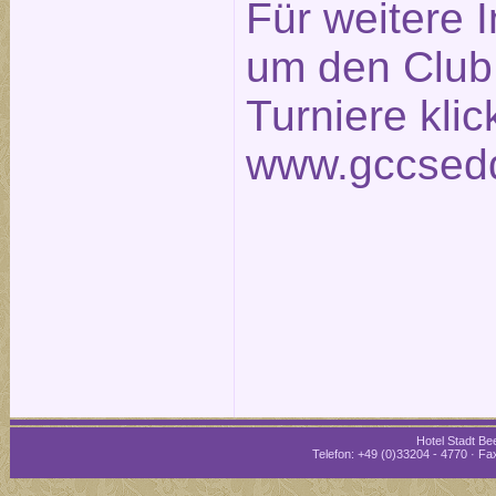
Für weitere 
um den Club
Turniere klic
www.gccsedd
Hotel Stadt Bee
Telefon: +49 (0)33204 - 4770 · Fax