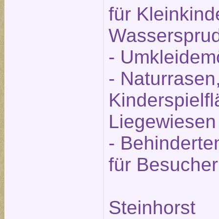
für Kleinkind
Wassersprud
- Umkleidemö
- Naturrasen,
Kinderspielf
Liegewiesen
- Behinderte
für Besucher
Steinhorst