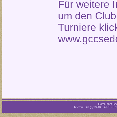
Für weitere 
um den Club
Turniere klic
www.gccsedd
Hotel Stadt Bee
Telefon: +49 (0)33204 - 4770 · Fax