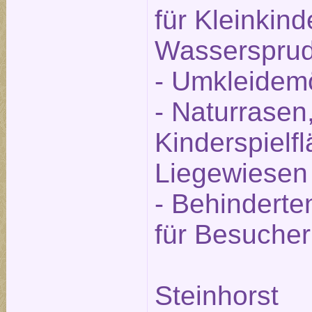
für Kleinkind
Wassersprud
- Umkleidemö
- Naturrasen,
Kinderspielf
Liegewiesen
- Behinderte
für Besucher
Steinhorst