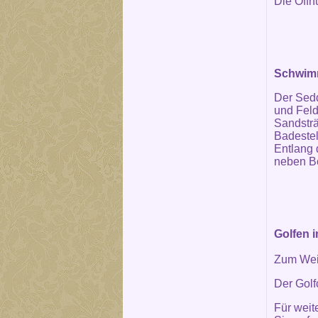
Die Öffn
Schwimm
Der Sedd
und Feld
Sandsträ
Badestel
Entlang
neben B
Golfen 
Zum Wei
Der Golf
Für weit