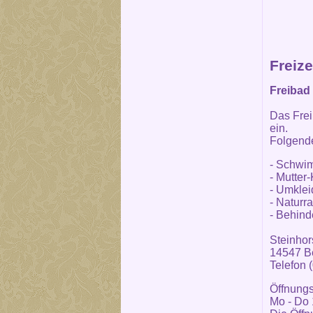
Freize
Freibad 
Das Fre
ein.
Folgende
- Schwi
- Mutter
- Umklei
- Naturr
- Behind
Steinhor
14547 Be
Telefon 
Öffnungs
Mo - Do 