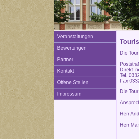
Veranstaltungen
Touri
Bewertungen
Die Tour
Partner
Poststra
Direkt n
Kontakt
Tel. 033
Fax 033
Offene Stellen
Die Tour
Impressum
Ansprech
Herr And
Herr Man