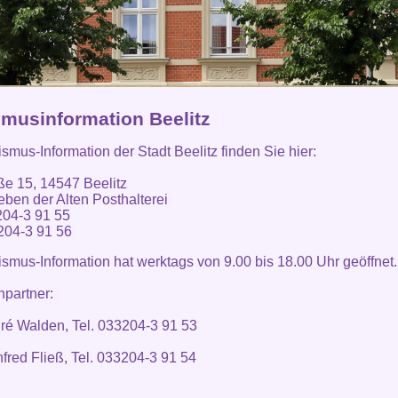
smusinformation Beelitz
ismus-Information der Stadt Beelitz finden Sie hier:
ße 15, 14547 Beelitz
eben der Alten Posthalterei
204-3 91 55
204-3 91 56
ismus-Information hat werktags von 9.00 bis 18.00 Uhr geöffnet.
partner:
ré Walden, Tel. 033204-3 91 53
fred Fließ, Tel. 033204-3 91 54