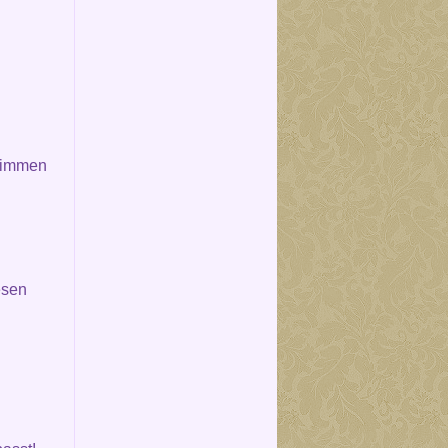
wimmen
esen