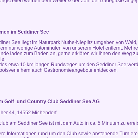
ungszeiten werden dem Wetter & der Zahl der Badegäste angep
en im Seddiner See
iner See liegt im Naturpark Nuthe-Nieplitz umgeben von Wald
ern nur wenige Autominuten von unserem Hotel entfernt. Mehre
nde laden zum Baden an, gerne erklären wir Ihnen den Weg zu
le.
 des etwa 10 km langen Rundweges um den Seddiner See werd
ootsverleihern auch Gastronomieangebote entdecken.
im Golf- und Country Club Seddiner See AG
her 44, 14552 Michendorf
club am Seddiner See ist mit dem Auto in ca. 5 Minuten zu errei
ere Informationen rund um den Club sowie anstehende Turniere