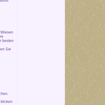
asst!
, Wiesen
re
r besten
en Sie
chen.
 klicken