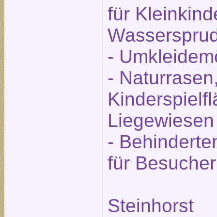
für Kleinkind
Wassersprud
- Umkleidemö
- Naturrasen,
Kinderspielf
Liegewiesen
- Behinderte
für Besucher
Steinhorst