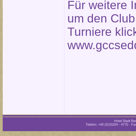
Für weitere 
um den Club
Turniere klic
www.gccsedd
Hotel Stadt Bee
Telefon: +49 (0)33204 - 4770 · Fax