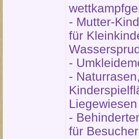
wettkampfge
- Mutter-Kin
für Kleinkind
Wassersprud
- Umkleidemö
- Naturrasen,
Kinderspielf
Liegewiesen
- Behinderte
für Besucher