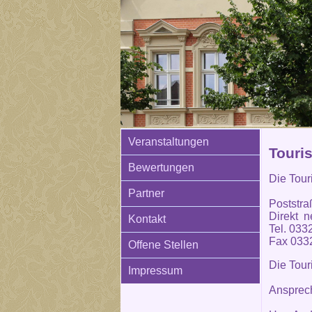
Veranstaltungen
Touri
Bewertungen
Die Tour
Partner
Poststra
Direkt n
Kontakt
Tel. 033
Fax 033
Offene Stellen
Die Tour
Impressum
Ansprech