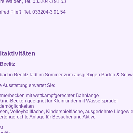
ré Walden, Tel. 033204-3 91 53
fred Fließ, Tel. 033204-3 91 54
itaktivitäten
Beelitz
ibad in Beelitz lädt im Sommer zum ausgiebigen Baden & Sch
 Ausstattung erwartet Sie:
mmerbecken mit wettkampfgerechter Bahnlänge
-Kind-Becken geeignet für Kleinkinder mit Wassersprudel
demöglichkeiten
asen, Volleyballfläche, Kinderspielfläche, ausgedehnte Liegewi
ertengerechte Anlage für Besucher und Aktive
st
elitz