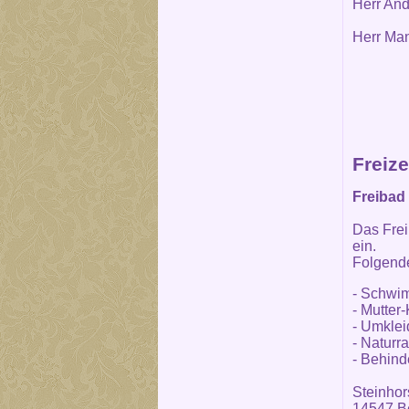
Herr And
Herr Man
Freize
Freibad 
Das Fre
ein.
Folgende
- Schwi
- Mutter
- Umklei
- Naturr
- Behind
Steinhor
14547 Be