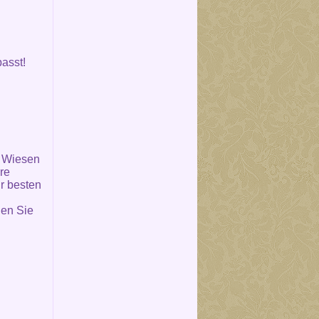
asst!
, Wiesen
re
r besten
en Sie