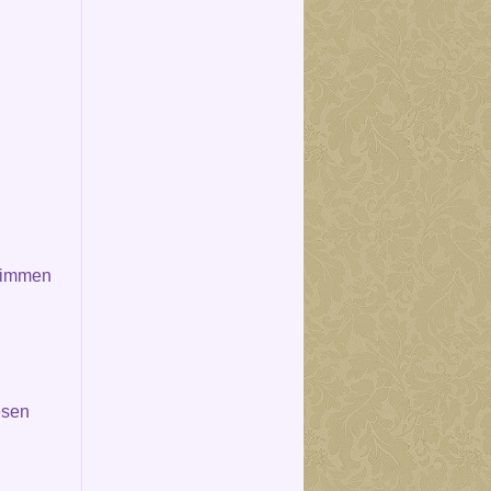
wimmen
esen