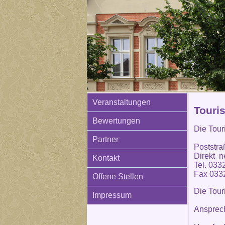
Veranstaltungen
Touri
Bewertungen
Die Tour
Partner
Poststra
Direkt n
Kontakt
Tel. 033
Fax 033
Offene Stellen
Die Tour
Impressum
Ansprech