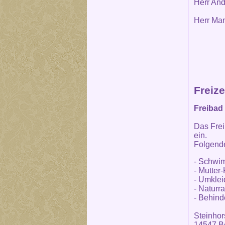
Herr And
Herr Man
Freize
Freibad 
Das Fre
ein.
Folgende
- Schwi
- Mutter
- Umklei
- Naturr
- Behind
Steinhor
14547 Be