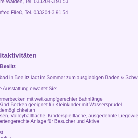
ré Walden, Tel. 033204-3 91 53
fred Fließ, Tel. 033204-3 91 54
itaktivitäten
Beelitz
ibad in Beelitz lädt im Sommer zum ausgiebigen Baden & Sch
 Ausstattung erwartet Sie:
mmerbecken mit wettkampfgerechter Bahnlänge
-Kind-Becken geeignet für Kleinkinder mit Wassersprudel
demöglichkeiten
asen, Volleyballfläche, Kinderspielfläche, ausgedehnte Liegewi
ertengerechte Anlage für Besucher und Aktive
st
elitz