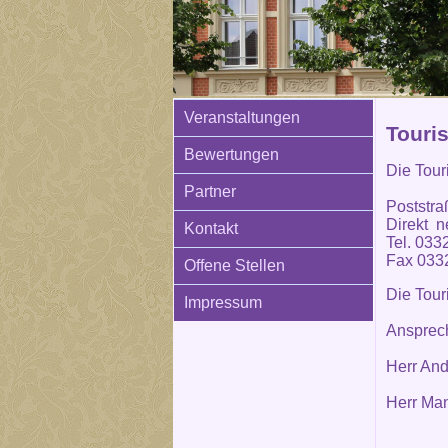
Veranstaltungen
Touri
Bewertungen
Die Tour
Partner
Poststra
Direkt n
Kontakt
Tel. 033
Fax 033
Offene Stellen
Die Tour
Impressum
Ansprech
Herr And
Herr Man