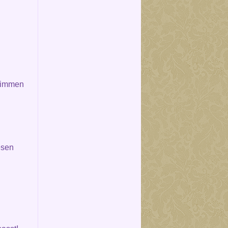
wimmen
esen