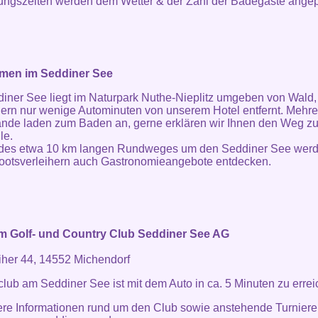
ungszeiten werden dem Wetter & der Zahl der Badegäste angep
en im Seddiner See
iner See liegt im Naturpark Nuthe-Nieplitz umgeben von Wald
ern nur wenige Autominuten von unserem Hotel entfernt. Mehre
nde laden zum Baden an, gerne erklären wir Ihnen den Weg zu
le.
 des etwa 10 km langen Rundweges um den Seddiner See werd
ootsverleihern auch Gastronomieangebote entdecken.
im Golf- und Country Club Seddiner See AG
her 44, 14552 Michendorf
club am Seddiner See ist mit dem Auto in ca. 5 Minuten zu errei
ere Informationen rund um den Club sowie anstehende Turniere