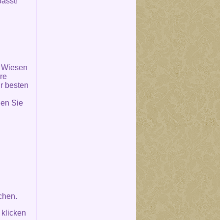
asst!
, Wiesen
re
r besten
en Sie
chen.
 klicken