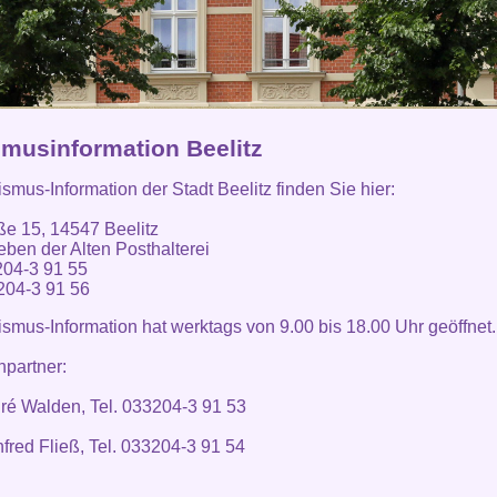
smusinformation Beelitz
ismus-Information der Stadt Beelitz finden Sie hier:
ße 15, 14547 Beelitz
eben der Alten Posthalterei
204-3 91 55
204-3 91 56
ismus-Information hat werktags von 9.00 bis 18.00 Uhr geöffnet.
partner:
ré Walden, Tel. 033204-3 91 53
fred Fließ, Tel. 033204-3 91 54