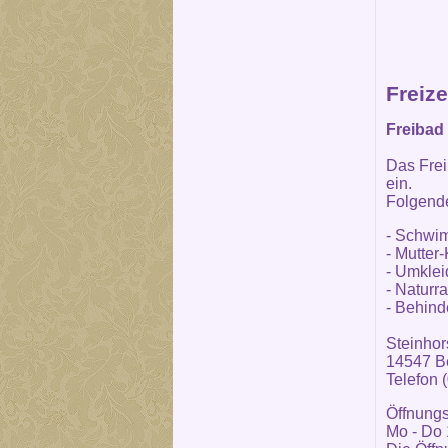
Freize
Freibad 
Das Fre
ein.
Folgende
- Schwi
- Mutter
- Umklei
- Naturr
- Behind
Steinhor
14547 Be
Telefon 
Öffnungs
Mo - Do 