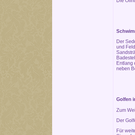
Die Öffn
Schwimm
Der Sedd
und Feld
Sandsträ
Badestel
Entlang
neben B
Golfen 
Zum Wei
Der Golf
Für weit