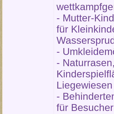
wettkampfge
- Mutter-Kin
für Kleinkind
Wassersprud
- Umkleidemö
- Naturrasen,
Kinderspielf
Liegewiesen
- Behinderte
für Besucher