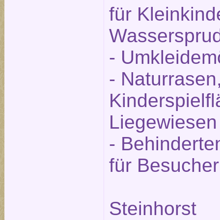
für Kleinkind
Wassersprud
- Umkleidemö
- Naturrasen,
Kinderspielf
Liegewiesen
- Behinderte
für Besucher
Steinhorst