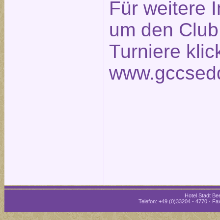
Für weitere 
um den Club
Turniere klic
www.gccsedd
Hotel Stadt Bee
Telefon: +49 (0)33204 - 4770 · Fax