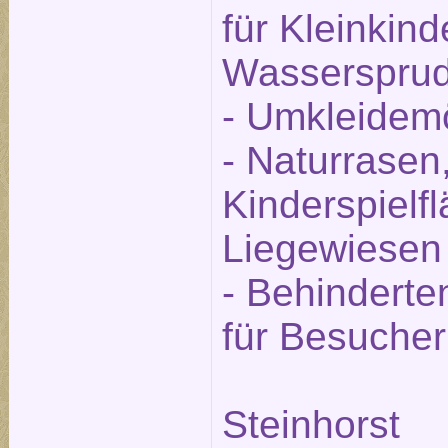
für Kleinkind
Wassersprud
- Umkleidemö
- Naturrasen,
Kinderspielf
Liegewiesen
- Behinderte
für Besucher
Steinhorst