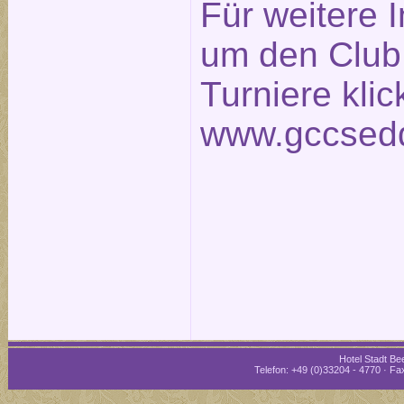
Für weitere 
um den Club
Turniere klic
www.gccsedd
Hotel Stadt Bee
Telefon: +49 (0)33204 - 4770 · Fax