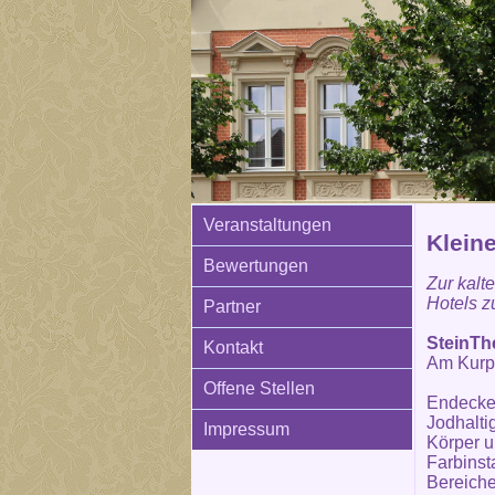
Veranstaltungen
Klein
Bewertungen
Zur kalt
Hotels 
Partner
SteinTh
Kontakt
Am Kurp
Offene Stellen
Endecken
Jodhalti
Impressum
Körper u
Farbinst
Bereich