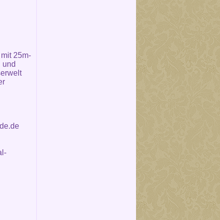
 mit 25m-
l und
erwelt
er
lde.de
l-