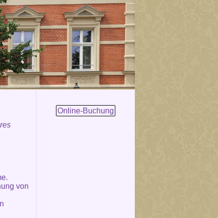
Online-Buchung
eres
me.
nung von
en