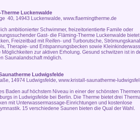
-Therme Luckenwalde
ge 40, 14943 Luckenwalde,
www.flaemingtherme.de
lich ambitionierter Schwimmer, freizeitorientierte Famile oder
ungssuchender Gast- die Fläming-Therme Luckenwalde bietet
ken, Freizeitbad mit Reifen- und Turborutsche, Strömungskana
ls, Therapie- und Entspannungsbecken sowie Kleinkinderwass
ve Möglichkeiten zur aktiven Erholung. Gesund schwitzen ist in d
ven Saunalandschaft möglich.
l-Saunatherme Ludwigsfelde
raße, 14974 Ludwigsfelde,
www.kristall-saunatherme-ludwigsfe
eies Baden auf höchstem Niveau in einer der schönsten Thermen
urgs in Ludwigsfelde bei Berlin. Die Therme bietet drei Therma
ken mit Unterwassermassage-Einrichtungen und kostenlose
mnastik. 15 verschiedene Saunen bieten die Qual der Wahl.