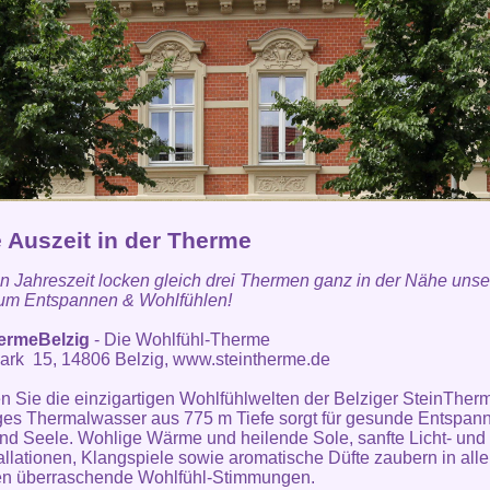
e Auszeit in der Therme
en Jahreszeit locken gleich drei Thermen ganz in der Nähe uns
zum Entspannen & Wohlfühlen!
ermeBelzig
- Die Wohlfühl-Therme
ark 15, 14806 Belzig,
www.steintherme.de
 Sie die einzigartigen Wohlfühlwelten der Belziger SteinTher
ges Thermalwasser aus 775 m Tiefe sorgt für gesunde Entspan
nd Seele. Wohlige Wärme und heilende Sole, sanfte Licht- und
allationen, Klangspiele sowie aromatische Düfte zaubern in all
en überraschende Wohlfühl-Stimmungen.