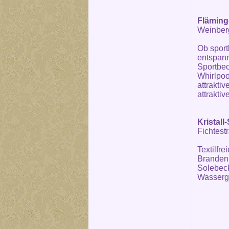
Fläming
Weinber
Ob sport
entspann
Sportbec
Whirlpoo
attrakti
attrakti
Kristal
Fichtest
Textilfr
Brandenb
Solebec
Wassergy