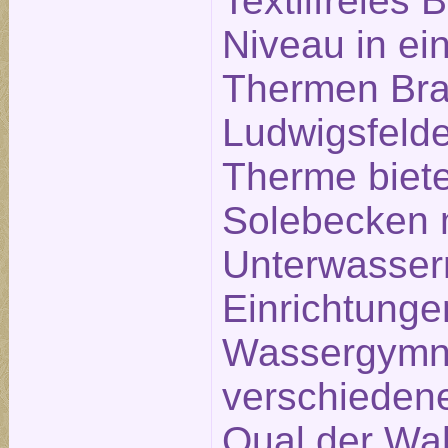
Textilfreies
Niveau in ei
Thermen Bra
Ludwigsfelde
Therme biete
Solebecken 
Unterwasse
Einrichtunge
Wassergymna
verschieden
Qual der Wah