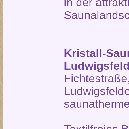
in der attrak
Saunalandsc
Kristall-Sa
Ludwigsfel
Fichtestraße
Ludwigsfeld
saunatherme