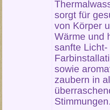
Thermalwass
sorgt für g
von Körper u
Wärme und h
sanfte Licht-
Farbinstalla
sowie aromat
zaubern in a
überraschen
Stimmungen