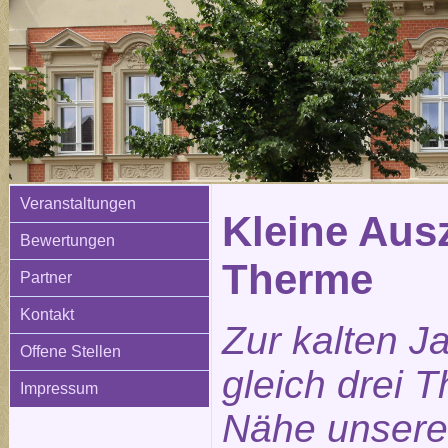
Veranstaltungen
Kleine Ausz
Bewertungen
Therme
Partner
Kontakt
Zur kalten J
Offene Stellen
gleich drei 
Impressum
Nähe unsere