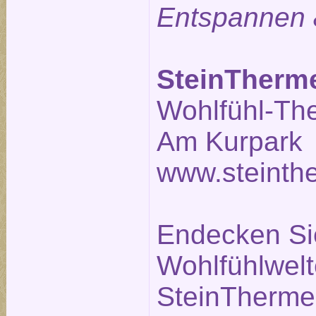
Entspannen 
SteinTherm
Wohlfühl-Th
Am Kurpark 
www.steinth
Endecken Sie
Wohlfühlwelt
SteinTherme.