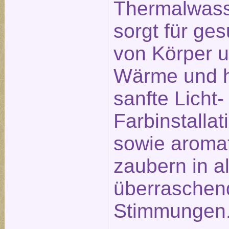
Thermalwass
sorgt für g
von Körper u
Wärme und h
sanfte Licht-
Farbinstalla
sowie aromat
zaubern in a
überraschen
Stimmungen