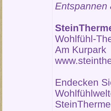
Entspannen 
SteinTherm
Wohlfühl-Th
Am Kurpark 
www.steinth
Endecken Sie
Wohlfühlwelt
SteinTherme.