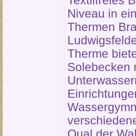
Textilfreies
Niveau in ei
Thermen Bra
Ludwigsfelde
Therme biete
Solebecken 
Unterwasse
Einrichtunge
Wassergymna
verschieden
Qual der Wah