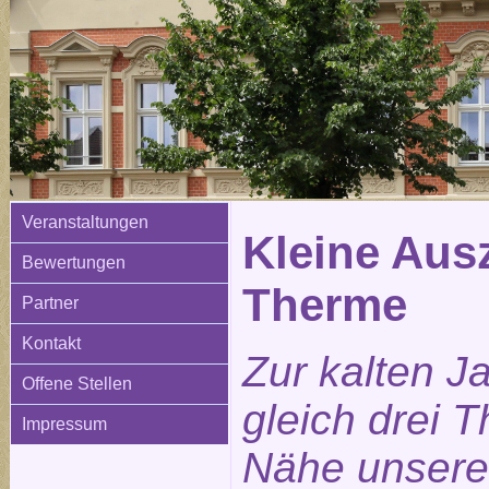
Veranstaltungen
Kleine Ausz
Bewertungen
Therme
Partner
Kontakt
Zur kalten J
Offene Stellen
gleich drei 
Impressum
Nähe unsere