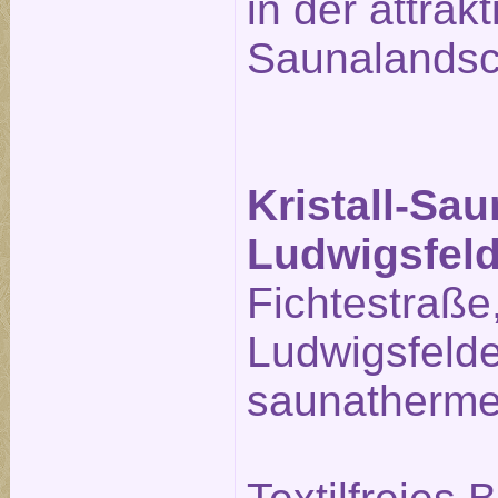
in der attrak
Saunalandsc
Kristall-Sa
Ludwigsfel
Fichtestraße
Ludwigsfeld
saunatherme