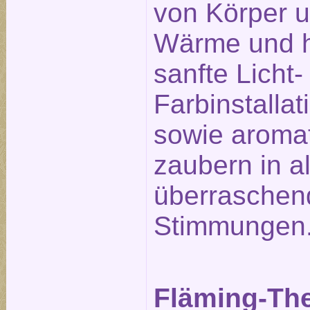
von Körper u
Wärme und h
sanfte Licht-
Farbinstalla
sowie aromat
zaubern in a
überraschen
Stimmungen
Fläming-Th