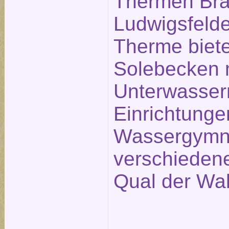
Thermen Bra
Ludwigsfelde
Therme biete
Solebecken 
Unterwasse
Einrichtunge
Wassergymna
verschieden
Qual der Wah