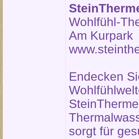
SteinTherm
Wohlfühl-Th
Am Kurpark 
www.steinth
Endecken Sie
Wohlfühlwelt
SteinTherme.
Thermalwass
sorgt für g