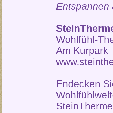
Entspannen 
SteinTherm
Wohlfühl-Th
Am Kurpark 
www.steinth
Endecken Sie
Wohlfühlwelt
SteinTherme.