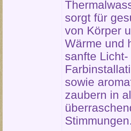
Thermalwass
sorgt für g
von Körper u
Wärme und h
sanfte Licht-
Farbinstalla
sowie aromat
zaubern in a
überraschen
Stimmungen