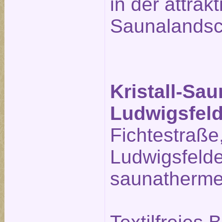
in der attrak
Saunalandsc
Kristall-Sa
Ludwigsfel
Fichtestraße
Ludwigsfeld
saunatherme