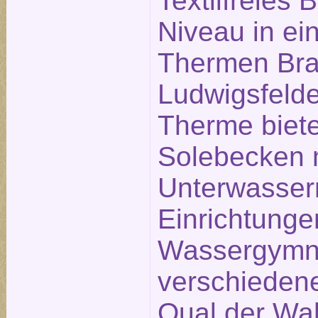
Textilfreies
Niveau in ei
Thermen Bra
Ludwigsfelde
Therme biete
Solebecken 
Unterwasse
Einrichtunge
Wassergymna
verschieden
Qual der Wah