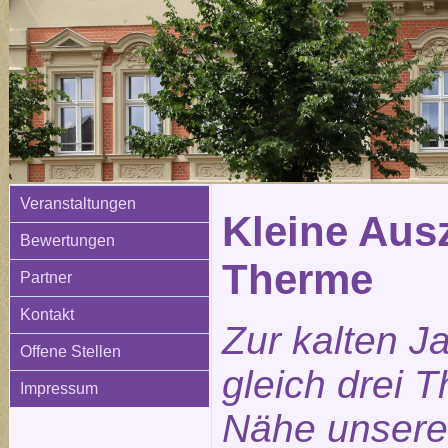
Veranstaltungen
Kleine Ausz
Bewertungen
Therme
Partner
Kontakt
Zur kalten J
Offene Stellen
gleich drei 
Impressum
Nähe unsere