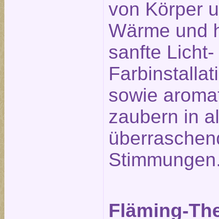
von Körper u
Wärme und h
sanfte Licht-
Farbinstalla
sowie aromat
zaubern in a
überraschen
Stimmungen
Fläming-Th