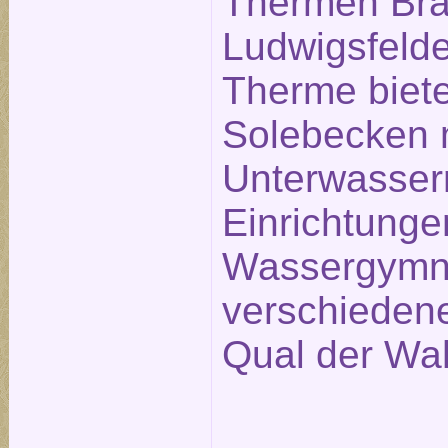
Thermen Bra
Ludwigsfelde
Therme biete
Solebecken 
Unterwasse
Einrichtunge
Wassergymna
verschieden
Qual der Wah