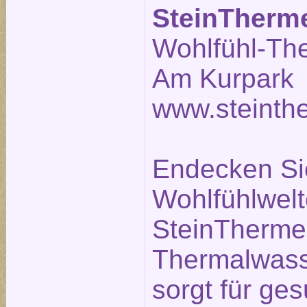
SteinTherm
Wohlfühl-Th
Am Kurpark 
www.steinth
Endecken Sie
Wohlfühlwelt
SteinTherme.
Thermalwass
sorgt für g