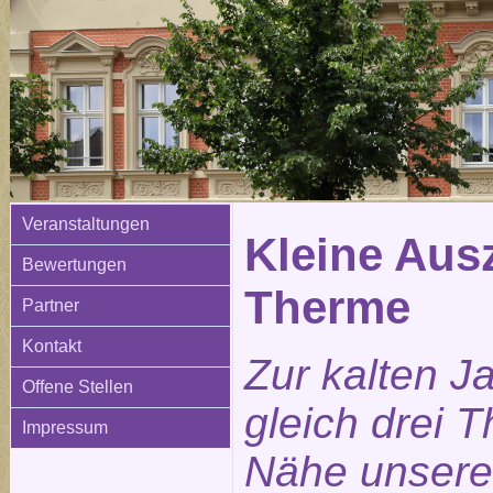
Veranstaltungen
Kleine Ausz
Bewertungen
Therme
Partner
Kontakt
Zur kalten J
Offene Stellen
gleich drei 
Impressum
Nähe unsere