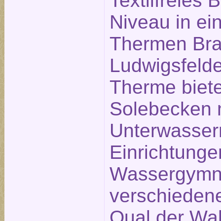
Textilfreies
Niveau in ei
Thermen Bra
Ludwigsfelde
Therme biete
Solebecken 
Unterwasse
Einrichtunge
Wassergymna
verschieden
Qual der Wah