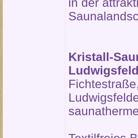
in der attrak
Saunalandsc
Kristall-Sa
Ludwigsfel
Fichtestraße
Ludwigsfeld
saunatherme