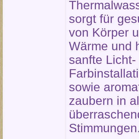
Thermalwass
sorgt für g
von Körper u
Wärme und h
sanfte Licht-
Farbinstalla
sowie aromat
zaubern in a
überraschen
Stimmungen