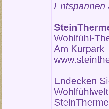
Entspannen 
SteinTherm
Wohlfühl-Th
Am Kurpark 
www.steinth
Endecken Sie
Wohlfühlwelt
SteinTherme.