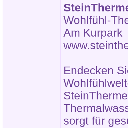
SteinTherm
Wohlfühl-Th
Am Kurpark 
www.steinth
Endecken Sie
Wohlfühlwelt
SteinTherme.
Thermalwass
sorgt für g