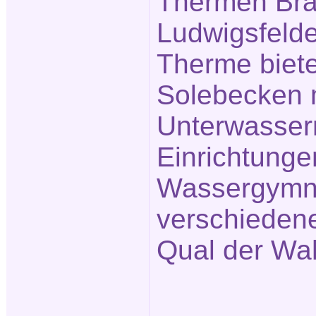
Thermen Bra
Ludwigsfelde
Therme biete
Solebecken 
Unterwasse
Einrichtunge
Wassergymna
verschieden
Qual der Wah