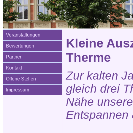
Veranstaltungen
Kleine Ausz
Bewertungen
Therme
Partner
Kontakt
Zur kalten J
Offene Stellen
gleich drei 
Impressum
Nähe unsere
Entspannen 