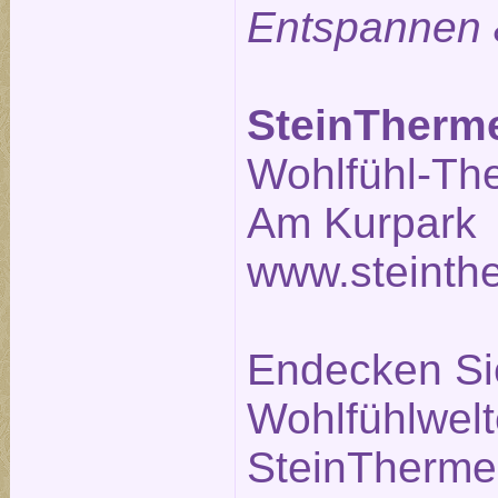
Entspannen 
SteinTherm
Wohlfühl-Th
Am Kurpark 
www.steinth
Endecken Sie
Wohlfühlwelt
SteinTherme.