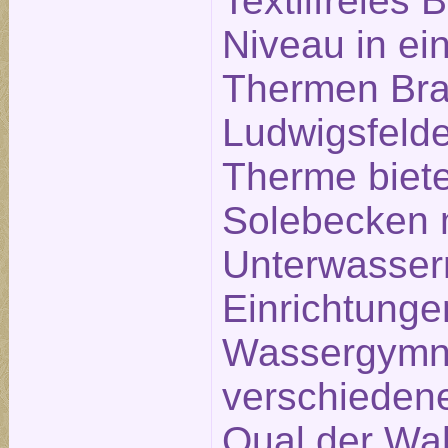
Textilfreies
Niveau in ei
Thermen Bra
Ludwigsfelde
Therme biete
Solebecken 
Unterwasse
Einrichtunge
Wassergymna
verschieden
Qual der Wah