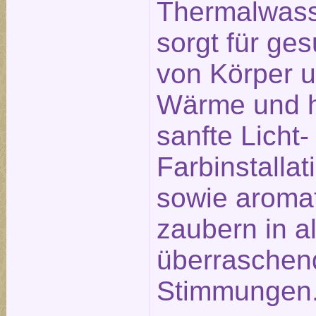
Thermalwass
sorgt für g
von Körper u
Wärme und h
sanfte Licht-
Farbinstalla
sowie aromat
zaubern in a
überraschen
Stimmungen