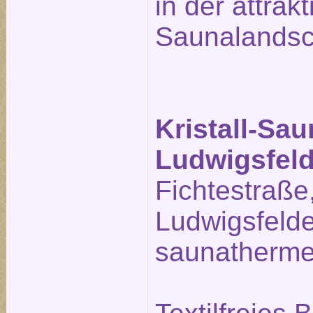
in der attrak
Saunalandsc
Kristall-Sa
Ludwigsfel
Fichtestraße
Ludwigsfeld
saunatherme