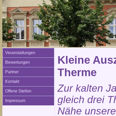
Veranstaltungen
Kleine Ausz
Bewertungen
Therme
Partner
Kontakt
Zur kalten J
Offene Stellen
gleich drei 
Impressum
Nähe unsere