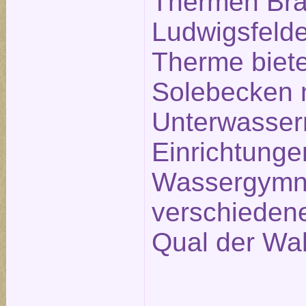
Thermen Bra
Ludwigsfelde
Therme biete
Solebecken 
Unterwasse
Einrichtunge
Wassergymna
verschieden
Qual der Wah