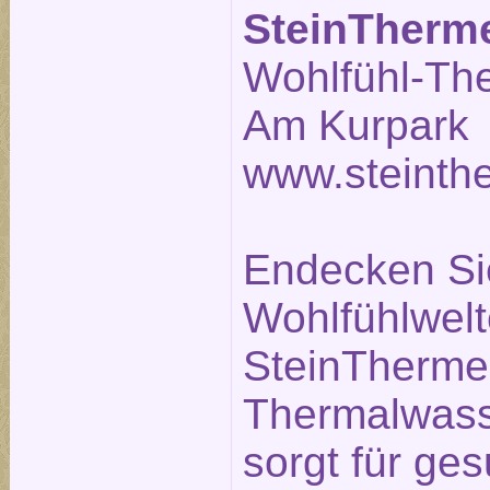
SteinTherm
Wohlfühl-Th
Am Kurpark 
www.steinth
Endecken Sie
Wohlfühlwelt
SteinTherme.
Thermalwass
sorgt für g