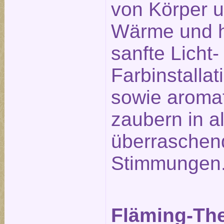
von Körper u
Wärme und h
sanfte Licht-
Farbinstalla
sowie aromat
zaubern in a
überraschen
Stimmungen
Fläming-Th