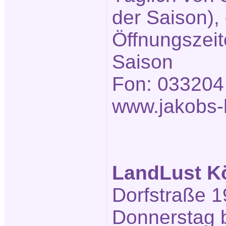
der Saison),
Öffnungszeit
Saison
Fon: 033204
www.jakobs-h
LandLust K
Dorfstraße 1
Donnerstag b