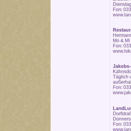
Dienstag
Fon: 033
www.lan
Restaura
Hermann-
Mo & Mi 
Fon: 033
www.loka
Jakobs-
Kähnsdor
Täglich 
außerhal
Fon: 033
www.jako
LandLus
Dorfstra
Donnerst
Fon: 033
www.land