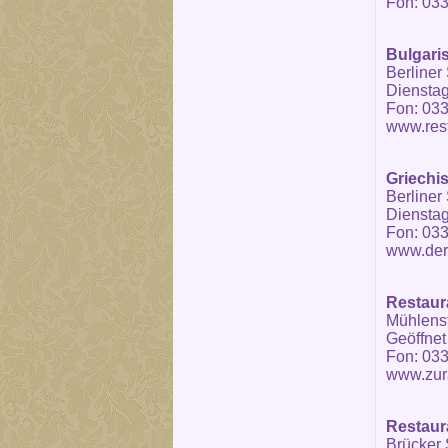
Fon: 033
Bulgari
Berliner 
Dienstag
Fon: 033
www.rest
Griechi
Berliner 
Dienstag
Fon: 033
www.der
Restaur
Mühlenst
Geöffnet
Fon: 03
www.zura
Restaur
Brücker S