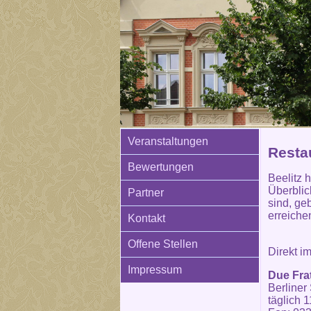
Veranstaltungen
Resta
Bewertungen
Beelitz 
Überblic
Partner
sind, ge
erreiche
Kontakt
Offene Stellen
Direkt i
Impressum
Due Frat
Berliner 
täglich 