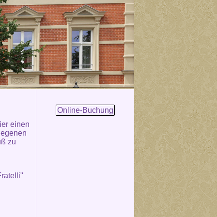
Online-Buchung
ier einen
elegenen
uß zu
atelli"