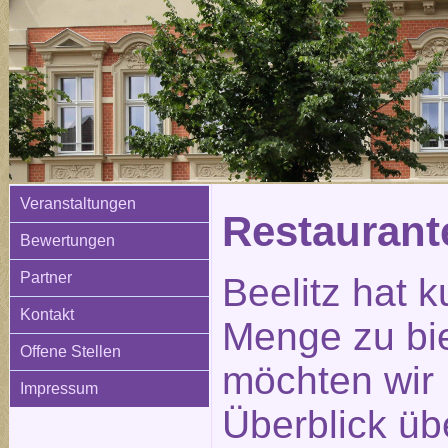
Veranstaltungen
Restauran
Bewertungen
Partner
Beelitz hat k
Kontakt
Menge zu bi
Offene Stellen
möchten wir 
Impressum
Überblick üb