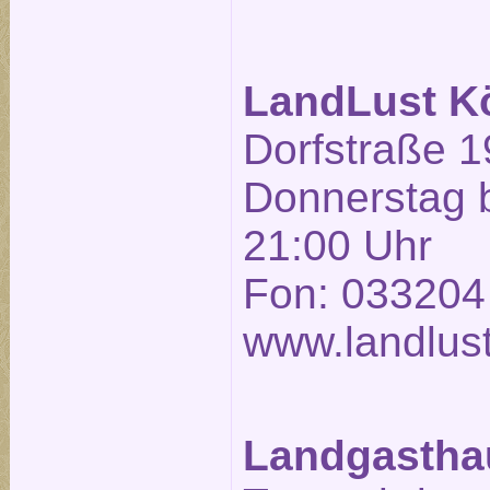
LandLust K
Dorfstraße 1
Donnerstag b
21:00 Uhr
Fon: 033204
www.landlust
Landgasthau