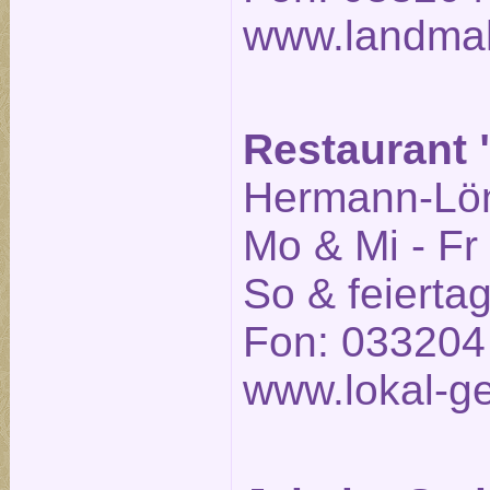
www.landmah
Restaurant "
Hermann-Löns
Mo & Mi - Fr
So & feierta
Fon: 033204
www.lokal-ge