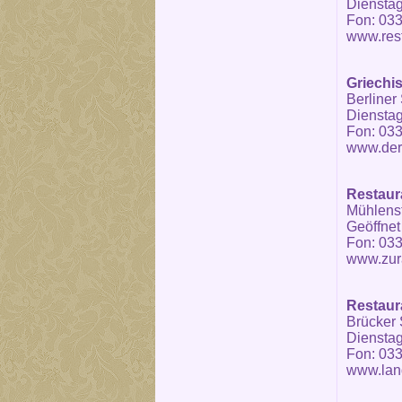
Dienstag
Fon: 033
www.rest
Griechi
Berliner 
Dienstag
Fon: 033
www.der
Restaur
Mühlenst
Geöffnet
Fon: 03
www.zura
Restaur
Brücker S
Dienstag
Fon: 033
www.lan