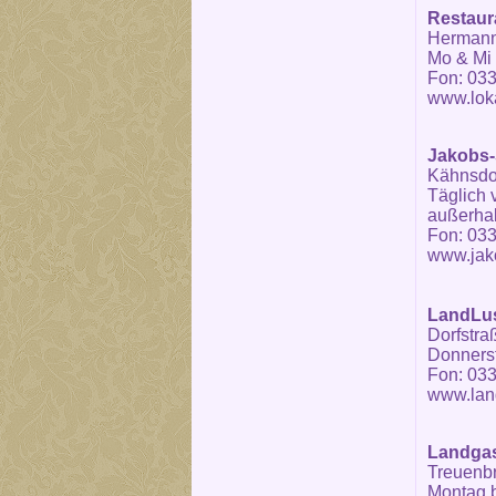
Restaura
Hermann-
Mo & Mi 
Fon: 033
www.loka
Jakobs-
Kähnsdor
Täglich 
außerhal
Fon: 033
www.jako
LandLus
Dorfstra
Donnerst
Fon: 033
www.land
Landgas
Treuenbri
Montag b