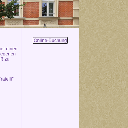
Online-Buchung
ier einen
elegenen
uß zu
atelli"