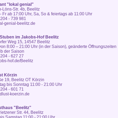
nt "lokal genial"
Löns-Str. 4b, Beelitz
- Fr ab 17:00 Uhr, Sa, So & feiertags ab 11:00 Uhr
204 - 739 981
l-genial-beelitz.de
Stuben im Jakobs-Hof Beelitz
fer Weg 15, 14547 Beelitz
von 8:00 – 21:00 Uhr (in der Saison), geänderte Öffnungszeiten
b der Saison
204 - 627 27
bs-hof.de/Beelitz
t Körzin
ße 19, Beelitz OT Körzin
ag bis Sonntag 11:00 - 21:00 Uhr
204 - 601 71
lust-koerzin.de
thaus "Beelitz"
etzener Str. 44, Beelitz
is Samstag 11:00 - 21:00 Uhr