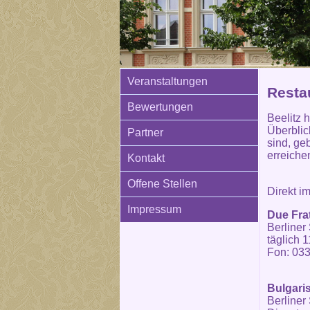
Veranstaltungen
Resta
Bewertungen
Beelitz 
Überblic
Partner
sind, ge
erreiche
Kontakt
Offene Stellen
Direkt i
Impressum
Due Frat
Berliner 
täglich 
Fon: 033
Bulgari
Berliner 