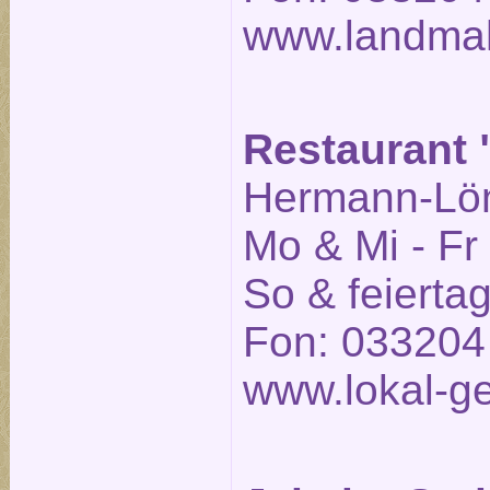
www.landmah
Restaurant "
Hermann-Löns
Mo & Mi - Fr
So & feierta
Fon: 033204
www.lokal-ge