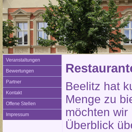
Veranstaltungen
Restauran
Bewertungen
Partner
Beelitz hat k
Kontakt
Menge zu bi
Offene Stellen
möchten wir 
Impressum
Überblick üb