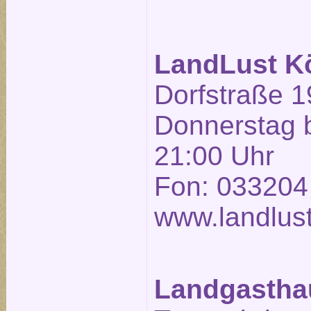
LandLust K
Dorfstraße 1
Donnerstag b
21:00 Uhr
Fon: 033204
www.landlust
Landgasthau