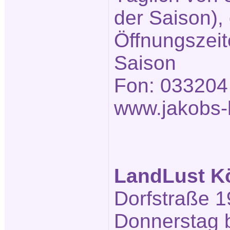
der Saison),
Öffnungszeit
Saison
Fon: 033204
www.jakobs-h
LandLust K
Dorfstraße 1
Donnerstag b