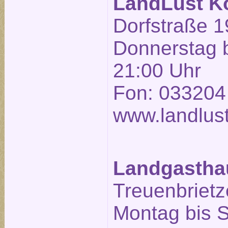
LandLust K
Dorfstraße 1
Donnerstag b
21:00 Uhr
Fon: 033204
www.landlust
Landgasthau
Treuenbrietze
Montag bis 