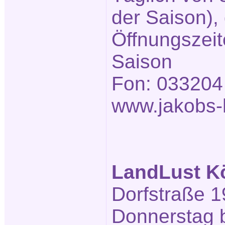
der Saison),
Öffnungszeit
Saison
Fon: 033204
www.jakobs-h
LandLust K
Dorfstraße 1
Donnerstag b