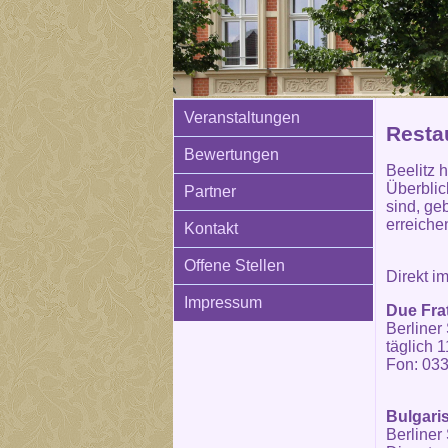
Veranstaltungen
Resta
Bewertungen
Beelitz 
Überblic
Partner
sind, ge
erreiche
Kontakt
Offene Stellen
Direkt i
Impressum
Due Frat
Berliner 
täglich 
Fon: 033
Bulgari
Berliner 