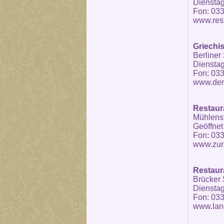
Dienstag
Fon: 033
www.rest
Griechi
Berliner 
Dienstag
Fon: 033
www.der
Restaur
Mühlenst
Geöffnet
Fon: 03
www.zura
Restaur
Brücker S
Dienstag
Fon: 033
www.lan