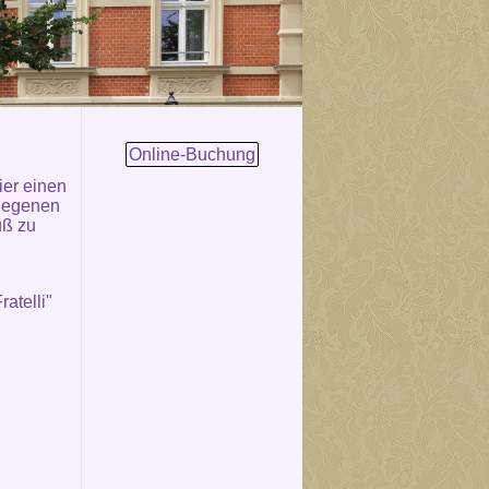
Online-Buchung
ier einen
elegenen
uß zu
atelli"