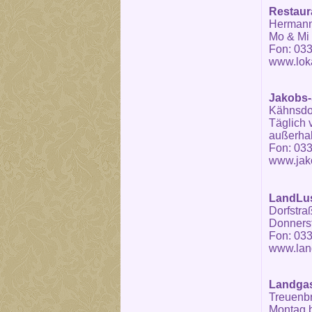
Restaura
Hermann-
Mo & Mi 
Fon: 033
www.loka
Jakobs-
Kähnsdor
Täglich 
außerhal
Fon: 033
www.jako
LandLus
Dorfstra
Donnerst
Fon: 033
www.land
Landgas
Treuenbri
Montag b