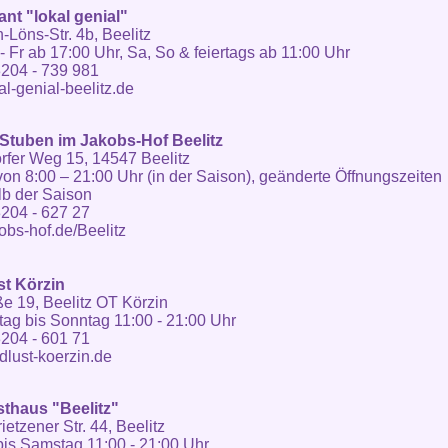
nt "lokal genial"
Löns-Str. 4b, Beelitz
- Fr ab 17:00 Uhr, Sa, So & feiertags ab 11:00 Uhr
204 - 739 981
l-genial-beelitz.de
Stuben im Jakobs-Hof Beelitz
fer Weg 15, 14547 Beelitz
von 8:00 – 21:00 Uhr (in der Saison), geänderte Öffnungszeiten
b der Saison
204 - 627 27
bs-hof.de/Beelitz
t Körzin
ße 19, Beelitz OT Körzin
ag bis Sonntag 11:00 - 21:00 Uhr
204 - 601 71
lust-koerzin.de
thaus "Beelitz"
etzener Str. 44, Beelitz
is Samstag 11:00 - 21:00 Uhr