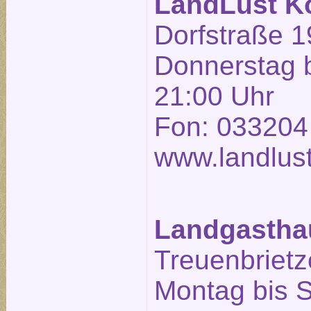
LandLust K
Dorfstraße 1
Donnerstag b
21:00 Uhr
Fon: 033204
www.landlust
Landgasthau
Treuenbrietze
Montag bis 