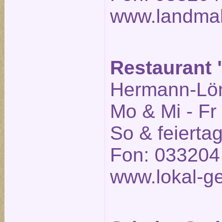
www.landmah
Restaurant "
Hermann-Löns
Mo & Mi - Fr
So & feierta
Fon: 033204
www.lokal-ge