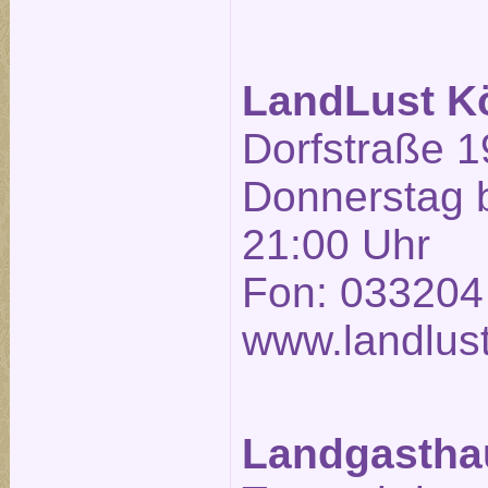
LandLust K
Dorfstraße 1
Donnerstag b
21:00 Uhr
Fon: 033204
www.landlust
Landgasthau