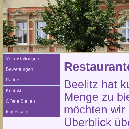
Veranstaltungen
Restauran
Bewertungen
Partner
Beelitz hat k
Kontakt
Menge zu bi
Offene Stellen
möchten wir 
Impressum
Überblick üb