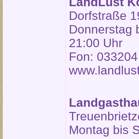
LandLust K
Dorfstraße 1
Donnerstag b
21:00 Uhr
Fon: 033204
www.landlust
Landgasthau
Treuenbrietze
Montag bis 