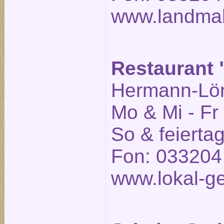
www.landmah
Restaurant "
Hermann-Löns
Mo & Mi - Fr
So & feierta
Fon: 033204
www.lokal-ge