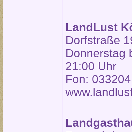
LandLust K
Dorfstraße 1
Donnerstag b
21:00 Uhr
Fon: 033204
www.landlust
Landgasthau