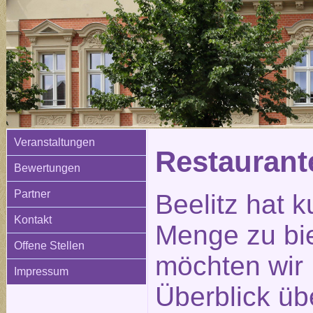
Veranstaltungen
Restauran
Bewertungen
Partner
Beelitz hat k
Kontakt
Menge zu bi
Offene Stellen
möchten wir 
Impressum
Überblick üb