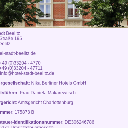
adt Beelitz
 Straße 195
elitz
l-stadt-beelitz.de
 +49 (0)33204 - 4770
9 (0)33204 - 47711
info@hotel-stadt-beelitz.de
ergesellschaft:
Nika Berliner Hotels GmbH
tsführer:
Frau Daniela Makarewitsch
rgericht
: Amtsgericht Charlottenburg
ummer
: 175873 B
teuer-Identifikationsnummer
:
DE306246786
§27a Umsatzsteuergesetz)