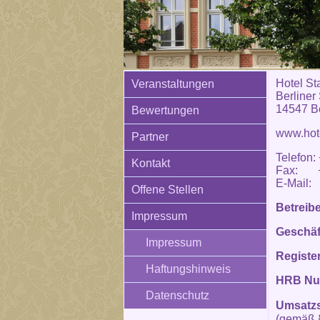
Hotel St
Veranstaltungen
Berliner
14547 Be
Bewertungen
www.hote
Partner
Telefon:
Kontakt
Fax: +4
E-Mail: 
Offene Stellen
Betreib
Impressum
Geschäf
Impressum
Registe
Haftungshinweis
HRB N
Datenschutz
Umsatzs
(gemäß 