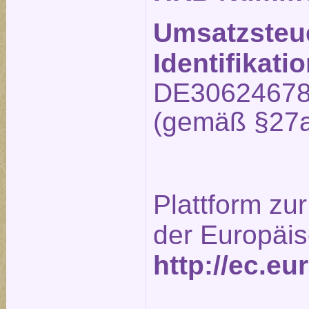
Umsatzsteu
Identifikat
DE3062467
(gemäß §27a
Plattform zur
der Europäi
http://ec.e