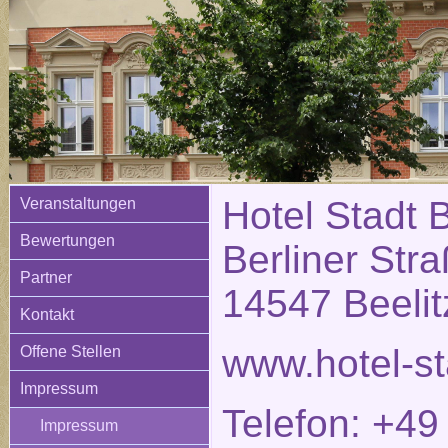
Hotel Stadt B
Veranstaltungen
Bewertungen
Berliner Str
Partner
14547 Beelit
Kontakt
www.hotel-st
Offene Stellen
Impressum
Telefon: +49
Impressum