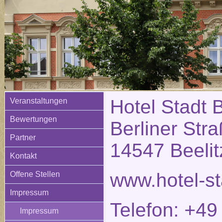
Hotel Stadt B
Veranstaltungen
Bewertungen
Berliner Str
Partner
14547 Beelit
Kontakt
www.hotel-st
Offene Stellen
Impressum
Telefon: +49
Impressum