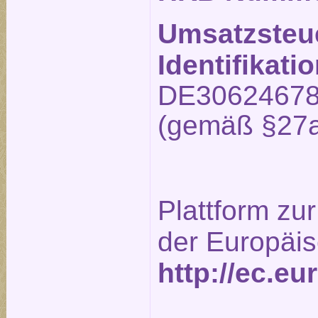
Umsatzsteu
Identifikat
DE3062467
(gemäß §27a
Plattform zur
der Europäi
http://ec.e