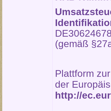
Umsatzsteu
Identifikat
DE3062467
(gemäß §27a
Plattform zur
der Europäi
http://ec.e