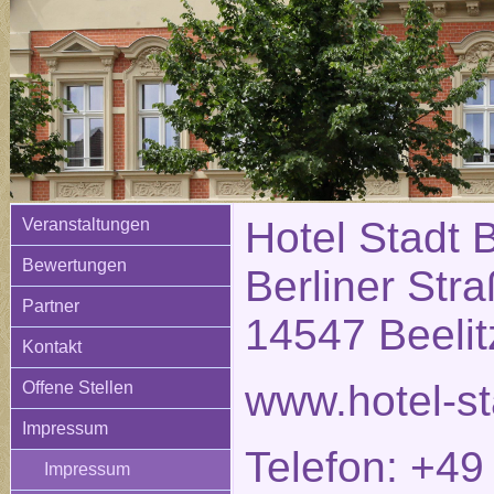
Hotel Stadt B
Veranstaltungen
Bewertungen
Berliner Str
Partner
14547 Beelit
Kontakt
www.hotel-st
Offene Stellen
Impressum
Telefon: +49
Impressum