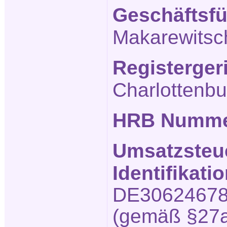
Geschäftsfü
Makarewitsc
Registerger
Charlottenbu
HRB Numm
Umsatzsteu
Identifikat
DE3062467
(gemäß §27a