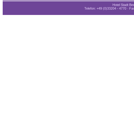
Hotel Stadt Bee
Telefon: +49 (0)33204 - 4770 · Fax