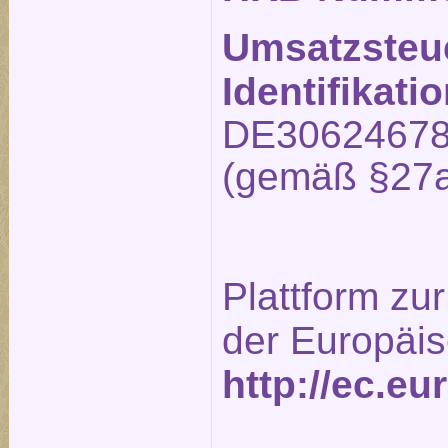
Umsatzsteu
Identifikat
DE3062467
(gemäß §27a
Plattform zur
der Europäi
http://ec.e