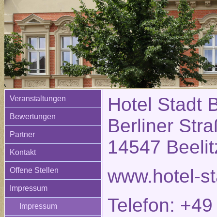
Hotel Stadt B
Veranstaltungen
Bewertungen
Berliner Str
Partner
14547 Beelit
Kontakt
www.hotel-st
Offene Stellen
Impressum
Telefon: +49
Impressum