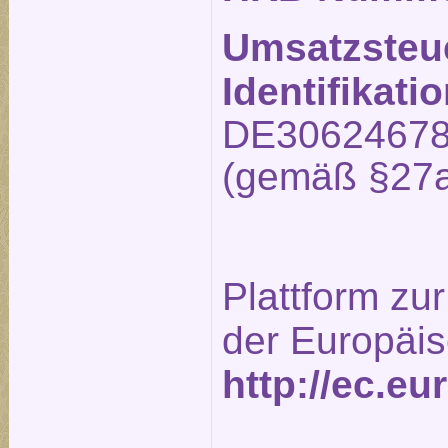
Umsatzsteu
Identifikat
DE3062467
(gemäß §27a
Plattform zur
der Europäi
http://ec.e