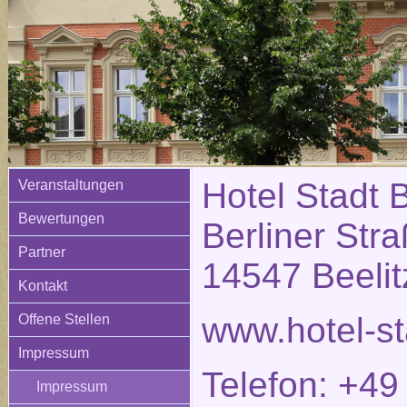
Hotel Stadt B
Veranstaltungen
Bewertungen
Berliner Str
Partner
14547 Beelit
Kontakt
www.hotel-st
Offene Stellen
Impressum
Telefon: +49
Impressum