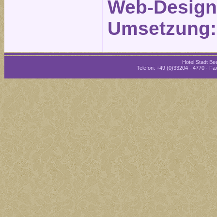
Web-Design
Umsetzung
Hotel Stadt Bee
Telefon: +49 (0)33204 - 4770 · Fax