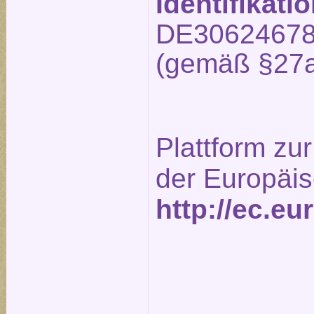
Identifikat
DE3062467
(gemäß §27a
Plattform zur
der Europäi
http://ec.e