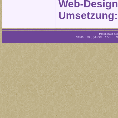
Web-Design
Umsetzung
Hotel Stadt Bee
Telefon: +49 (0)33204 - 4770 · Fax