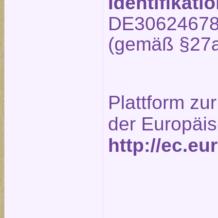
Identifikat
DE3062467
(gemäß §27a
Plattform zur
der Europäi
http://ec.e