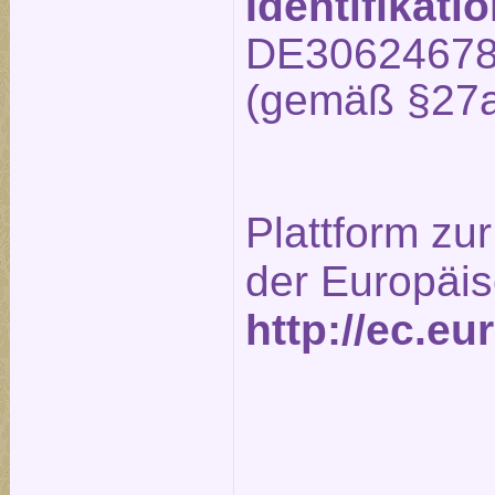
Identifikat
DE3062467
(gemäß §27a
Plattform zur
der Europäi
http://ec.e