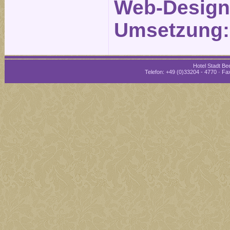
Web-Design
Umsetzung
Hotel Stadt Bee
Telefon: +49 (0)33204 - 4770 · Fax