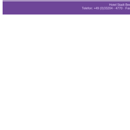
Hotel Stadt Bee
Telefon: +49 (0)33204 - 4770 · Fax