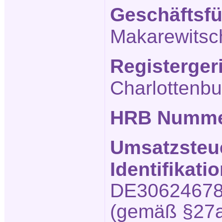
Geschäftsfü
Makarewitsc
Registerger
Charlottenbu
HRB Numm
Umsatzsteu
Identifikat
DE3062467
(gemäß §27a