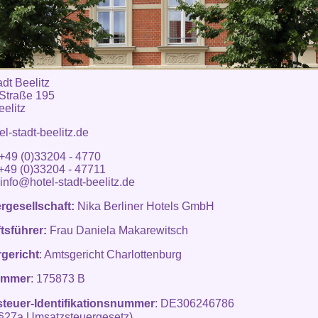
adt Beelitz
 Straße 195
elitz
l-stadt-beelitz.de
 +49 (0)33204 - 4770
9 (0)33204 - 47711
info@hotel-stadt-beelitz.de
ergesellschaft:
Nika Berliner Hotels GmbH
tsführer:
Frau Daniela Makarewitsch
rgericht
: Amtsgericht Charlottenburg
ummer
: 175873 B
teuer-Identifikationsnummer
:
DE306246786
§27a Umsatzsteuergesetz)