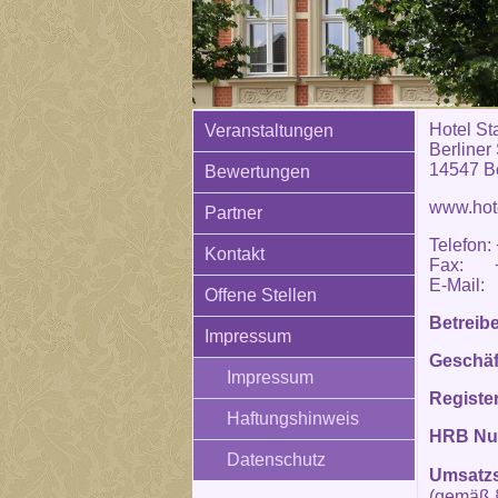
Hotel St
Veranstaltungen
Berliner
14547 Be
Bewertungen
www.hote
Partner
Telefon:
Kontakt
Fax: +4
E-Mail: 
Offene Stellen
Betreib
Impressum
Geschäf
Impressum
Registe
Haftungshinweis
HRB N
Datenschutz
Umsatzs
(gemäß 