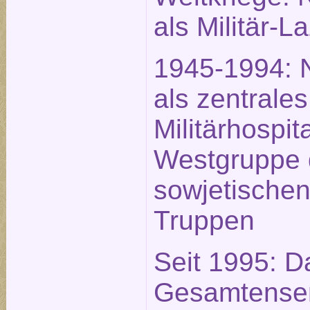
als Militär-L
1945-1994: 
als zentrales
Militärhospit
Westgruppe 
sowjetische
Truppen
Seit 1995: D
Gesamtense